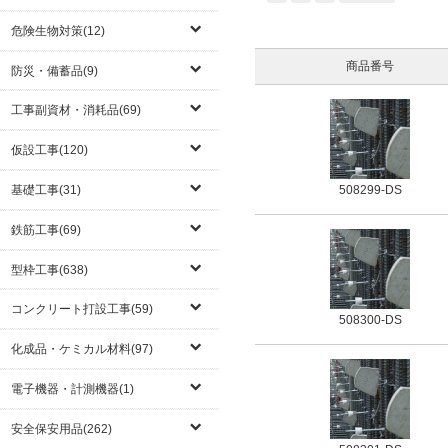
危険生物対策(12)
商品番号
防災・備蓄品(9)
工事副資材・消耗品(69)
仮設工事(120)
基礎工事(31)
508299-DS
鉄筋工事(69)
型枠工事(638)
コンクリート打設工事(59)
508300-DS
化成品・ケミカル材料(97)
電子機器・計測機器(1)
安全保安用品(262)