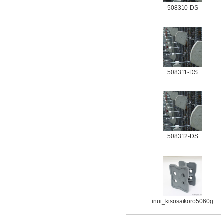
508310-DS
508311-DS
508312-DS
inui_kisosaikoro5060g