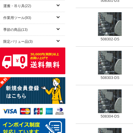
508301-DS
運搬・吊り具(22)
作業用ツール(93)
季節の商品(13)
508302-DS
限定バリュー品(3)
508303-DS
508304-DS