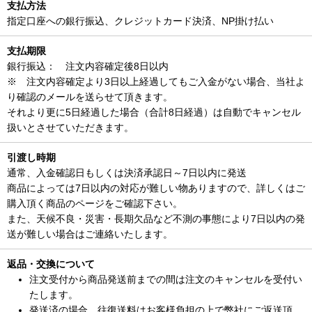
支払方法
指定口座への銀行振込、クレジットカード決済、NP掛け払い
支払期限
銀行振込： 注文内容確定後8日以内
※ 注文内容確定より3日以上経過してもご入金がない場合、当社よ
り確認のメールを送らせて頂きます。
それより更に5日経過した場合（合計8日経過）は自動でキャンセル
扱いとさせていただきます。
引渡し時期
通常、入金確認日もしくは決済承認日～7日以内に発送
商品によっては7日以内の対応が難しい物ありますので、詳しくはご
購入頂く商品のページをご確認下さい。
また、天候不良・災害・長期欠品など不測の事態により7日以内の発
送が難しい場合はご連絡いたします。
返品・交換について
注文受付から商品発送前までの間は注文のキャンセルを受付い
たします。
発送済の場合、往復送料はお客様負担の上で弊社にご返送頂