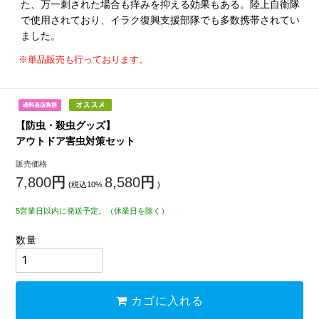
た、万一刺された場合も痒みを抑える効果もある。陸上自衛隊
で使用されており、イラク復興支援部隊でも多数携帯されてい
ました。
※単品販売も行っております。
【防虫・殺虫グッズ】
アウトドア害虫対策セット
販売価格
7,800
円
8,580
円
(税込10%
)
5営業日以内に発送予定。（休業日を除く）
数量
カゴに入れる