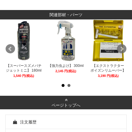
関連部材・パーツ
【スーパースズメバチ
【強力虫よけ】 300ml
【エクストラクター
遇
ジェットミニ】 180ml
ポイズンリムーバー】
2,145
円
(税込)
1,540
円
(税込)
3,190
円
(税込)
ページトップへ
注文履歴