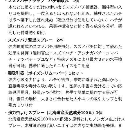
・スズメバチトラップ ハチ劇取れ 1個
木などに吊るすだけの使い捨てスズメバチ捕獲器。漏斗型の入
り口を採用し、一度入ると出られない仕組み。捕獲されたハチ
は液へ落下しおぼれ死ぬ（殺虫成分は使用していない）ハチが
誘われるといわれる、果実や樹液など甘く香る成分を分析、研
究した特殊誘引剤付。
・スズメバチ撃退スプレー 2本
強力噴射式のスズメバチ用殺虫剤。スズメバチに対して優れた
効果を発揮（適用害虫：スズメバチ・アシナガバチ・クマバ
チ・ミツバチ・ブユなど）特殊ノズルにより最大３ｍの水平噴
射が可能。携帯に適したミニサイズをご用意
・毒吸引器（ポイズンリムーバー）1セット
強力な吸引力により、ハチや害虫、毒蛇に噛まれた傷口から、
直接毒液や毒針を吸い取ります。医師の手当を受けるまでの応
急処理用具。軽量かつ小型で、片手で簡単に操作する事が可
能。傷口の場所、大きさに合わせた大小４つの吸引カップと剃
毛カミソリ付
・強力虫よけスプレー（北海道産天然成分100％）1個
北海道産天然成分100％の木酢液を原料としたノンガス虫よけス
プレー。木酢液の焦げ臭いニオイは強力な防虫効果を発揮。ま