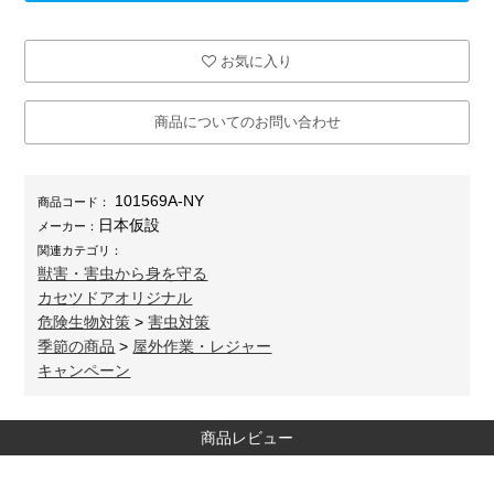
お気に入り
商品についてのお問い合わせ
101569A-NY
商品コード：
日本仮設
メーカー：
関連カテゴリ：
獣害・害虫から身を守る
カセツドアオリジナル
危険生物対策
>
害虫対策
季節の商品
>
屋外作業・レジャー
キャンペーン
商品レビュー