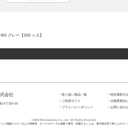
0 グレー【300 ヶ入】
式会社
‣ 取り扱い商品一覧
‣ 特定商取引
‣ ご利用ガイド
‣ 古物営業法
14丁目6-50
‣ プライバシーポリシー
‣ お問い合わ
©2024 Nihonkasetsu Co.,Ltd. All Rights Reserved.
イトに掲載のコピーおよび画像等、すべてのデータを無断で複写・転載することは、著作権法等で禁じられてい