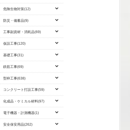
危険生物対策(12)
防災・備蓄品(9)
工事副資材・消耗品(69)
仮設工事(120)
基礎工事(31)
鉄筋工事(69)
型枠工事(638)
コンクリート打設工事(59)
化成品・ケミカル材料(97)
電子機器・計測機器(1)
安全保安用品(262)