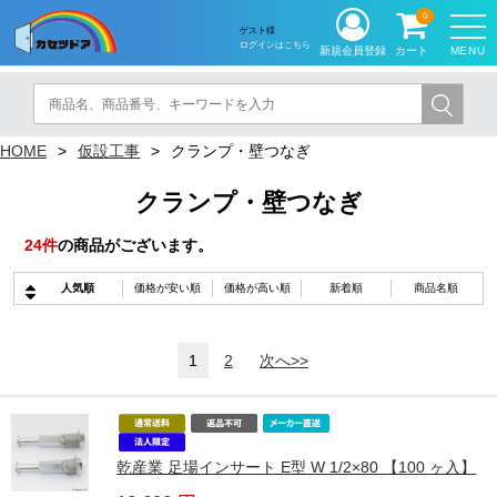
0
ゲスト様
ログインはこちら
MENU
新規会員登録
カート
HOME
仮設工事
クランプ・壁つなぎ
クランプ・壁つなぎ
24
件
の商品がございます。
人気順
価格が安い順
価格が高い順
新着順
商品名順
1
2
次へ>>
乾産業 足場インサート E型 W 1/2×80 【100 ヶ入】