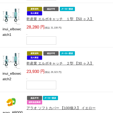
乾産業 エルボキャッチ １型 【50 ヶ入】
28,280 円
(税込 31,108 円)
inui_elbowc
atch1
-
乾産業 エルボキャッチ ２型 【30 ヶ入】
23,930 円
(税込 26,323 円)
inui_elbowc
atch2
-
アラオ ソフトカバー 【100個入】 イエロー
arao_AR000