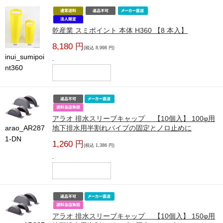
乾産業 スミポイント 本体 H360 【8 本入】
8,180 円
(税込 8,998 円)
inui_sumipoi
-
nt360
アラオ 排水スリーブキャップ 【10個入】 100φ用
arao_AR287
地下排水用半割れパイプの固定とノロ止めに
1-DN
1,260 円
(税込 1,386 円)
-
アラオ 排水スリーブキャップ 【10個入】 150φ用