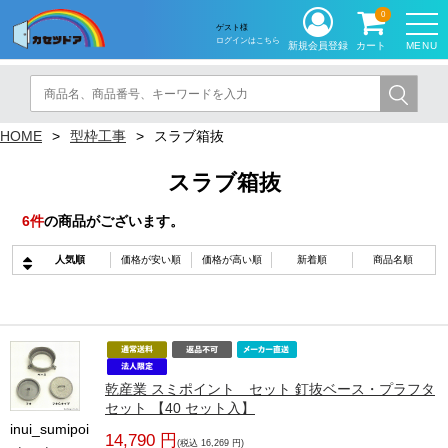
0
ゲスト様
ログインはこちら
MENU
新規会員登録
カート
HOME
型枠工事
スラブ箱抜
スラブ箱抜
6
件
の商品がございます。
人気順
価格が安い順
価格が高い順
新着順
商品名順
乾産業 スミポイント セット 釘抜ベース・プラフタ
セット 【40 セット入】
inui_sumipoi
14,790 円
(税込 16,269 円)