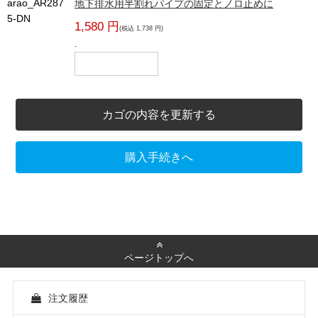
arao_AR287
地下排水用半割れパイプの固定とノロ止めに
5-DN
1,580 円
(税込 1,738 円)
-
カゴの内容を更新する
購入手続きへ
ページトップへ
注文履歴