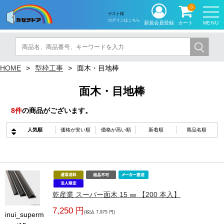
0
ゲスト様
ログインはこちら
MENU
新規会員登録
カート
HOME
型枠工事
面木・目地棒
面木・目地棒
8
件
の商品がございます。
人気順
価格が安い順
価格が高い順
新着順
商品名順
乾産業 スーパー面木 15 ㎜ 【200 本入】
7,250 円
(税込 7,975 円)
inui_superm