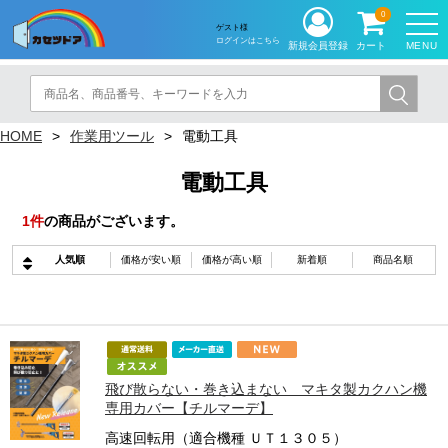
0
ゲスト様
ログインはこちら
MENU
新規会員登録
カート
HOME
作業用ツール
電動工具
電動工具
1
件
の商品がございます。
人気順
価格が安い順
価格が高い順
新着順
商品名順
飛び散らない・巻き込まない マキタ製カクハン機
専用カバー【チルマーデ】
高速回転用（適合機種 ＵＴ１３０５）