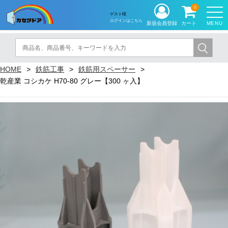
0
ゲスト様
ログインはこちら
MENU
新規会員登録
カート
HOME
鉄筋工事
鉄筋用スペーサー
乾産業 コシカケ H70-80 グレー【300 ヶ入】