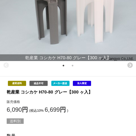
乾産業 コシカケ H70-80 グレー【300 ヶ入】
乾産業 コシカケ H70-80 グレー【300 ヶ入】
販売価格
6,090
円
6,699
円
(税込10%
)
送料別
数量