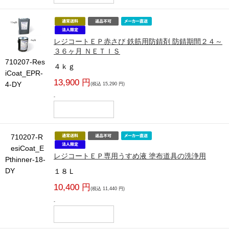
レジコートＥＰ赤さび 鉄筋用防錆剤 防錆期間２４～
３６ヶ月 ＮＥＴＩＳ
710207-Res
４ｋｇ
iCoat_EPR-
13,900 円
4-DY
(税込 15,290 円)
-
710207-R
esiCoat_E
レジコートＥＰ専用うすめ液 塗布道具の洗浄用
Pthinner-18-
DY
１８Ｌ
10,400 円
(税込 11,440 円)
-