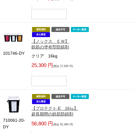
-
【ノックス ＥＷ】
鉄筋の塗布型防錆剤
101746-DY
クリア 16kg
25,300 円
(税込 27,830 円)
-
【プロテクト-E 16㎏】
超長期間の鉄筋防錆剤
710061-20-
56,800 円
(税込 62,480 円)
DY
-