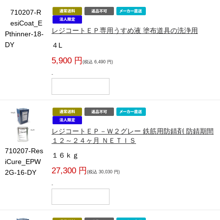
710207-R
esiCoat_E
レジコートＥＰ専用うすめ液 塗布道具の洗浄用
Pthinner-18-
DY
４L
5,900 円
(税込 6,490 円)
-
レジコートＥＰ－Ｗ２グレー 鉄筋用防錆剤 防錆期間
１２～２４ヶ月 ＮＥＴＩＳ
710207-Res
１６ｋｇ
iCure_EPW
27,300 円
2G-16-DY
(税込 30,030 円)
-