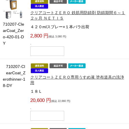
クリアコートＺＥＲＯ 鉄筋用防錆剤 防錆期間６～１
２ヶ月 ＮＥＴＩＳ
710207-Cle
４２０mlスプレー×１本バラ出荷
arCoat_Zer
2,800 円
o-420-01-D
(税込 3,080 円)
Y
-
710207-Cl
earCoat_Z
クリアコートＺＥＲＯ専用うすめ液 塗布道具の洗浄
erothinner-1
用
8-DY
１８Ｌ
20,600 円
(税込 22,660 円)
-