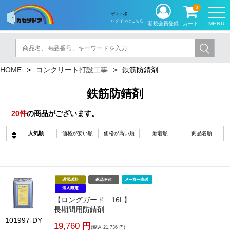
0
ゲスト様
ログインはこちら
MENU
新規会員登録
カート
HOME
コンクリート打設工事
鉄筋防錆剤
鉄筋防錆剤
20
件
の商品がございます。
人気順
価格が安い順
価格が高い順
新着順
商品名順
【ロングガード 16L】
長期間用防錆剤
101997-DY
19,760 円
(税込 21,736 円)