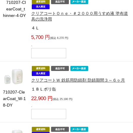
710207-Cl
earCoat_t
クリアコートＯｎｅ・＃２０００用うすめ液 塗布道
hinner-4-DY
具の洗浄用
４Ｌ
5,700 円
(税込 6,270 円)
-
クリアコートＷ 鉄筋用防錆剤 防錆期間３～６ヶ月
１８Ｌポリ缶
710207-Cle
22,900 円
arCoat_W-1
(税込 25,190 円)
8-DY
-