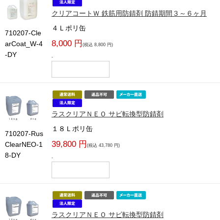
クリアコートＷ 鉄筋用防錆剤 防錆期間３～６ヶ月
４Ｌポリ缶
710207-Cle
8,000 円
arCoat_W-4
(税込 8,800 円)
-DY
-
ラスクリアＮＥＯ サビ転換型防錆剤
１８Ｌポリ缶
710207-Rus
39,800 円
ClearNEO-1
(税込 43,780 円)
8-DY
-
ラスクリアＮＥＯ サビ転換型防錆剤