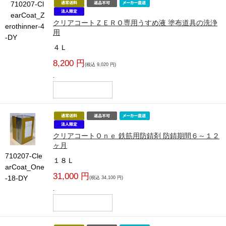
710207-Cl
earCoat_Z
クリアコートＺＥＲＯ専用うすめ液 塗布道具の洗浄
erothinner-4
用
-DY
４Ｌ
8,200 円
(税込 9,020 円)
-
クリアコートＯｎｅ 鉄筋用防錆剤 防錆期間６～１２
ヶ月
710207-Cle
１８Ｌ
arCoat_One
31,000 円
-18-DY
(税込 34,100 円)
-