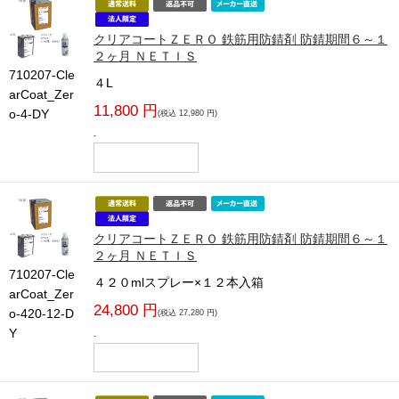
クリアコートＺＥＲＯ 鉄筋用防錆剤 防錆期間６～１
２ヶ月 ＮＥＴＩＳ
710207-Cle
４L
arCoat_Zer
11,800 円
o-4-DY
(税込 12,980 円)
-
クリアコートＺＥＲＯ 鉄筋用防錆剤 防錆期間６～１
２ヶ月 ＮＥＴＩＳ
710207-Cle
４２０mlスプレー×１２本入箱
arCoat_Zer
24,800 円
o-420-12-D
(税込 27,280 円)
Y
-