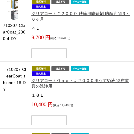
クリアコート＃２０００ 鉄筋用防錆剤 防錆期間３～
６ヶ月
710207-Cle
４Ｌ
arCoat_200
9,700 円
0-4-DY
(税込 10,670 円)
-
710207-Cl
earCoat_t
クリアコートＯｎｅ・＃２０００用うすめ液 塗布道
hinner-18-D
具の洗浄用
Y
１８Ｌ
10,400 円
(税込 11,440 円)
-