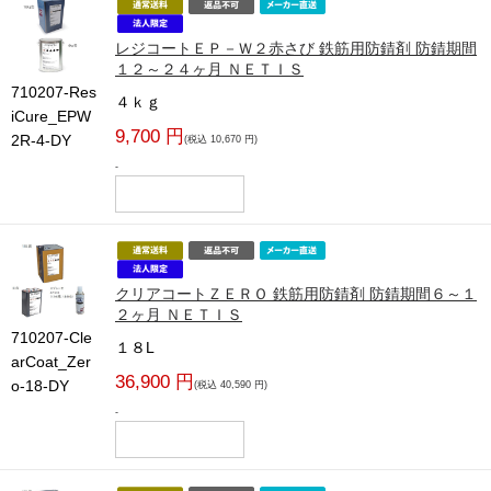
レジコートＥＰ－Ｗ２赤さび 鉄筋用防錆剤 防錆期間
１２～２４ヶ月 ＮＥＴＩＳ
710207-Res
４ｋｇ
iCure_EPW
9,700 円
2R-4-DY
(税込 10,670 円)
-
クリアコートＺＥＲＯ 鉄筋用防錆剤 防錆期間６～１
２ヶ月 ＮＥＴＩＳ
710207-Cle
１８L
arCoat_Zer
36,900 円
o-18-DY
(税込 40,590 円)
-