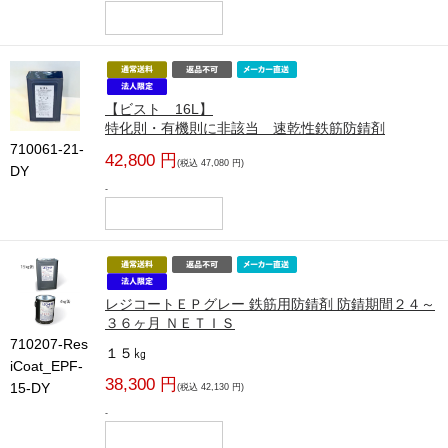
【ビスト 16L】
特化則・有機則に非該当 速乾性鉄筋防錆剤
710061-21-
42,800 円
(税込 47,080 円)
DY
-
レジコートＥＰグレー 鉄筋用防錆剤 防錆期間２４～
３６ヶ月 ＮＥＴＩＳ
710207-Res
１５㎏
iCoat_EPF-
38,300 円
15-DY
(税込 42,130 円)
-