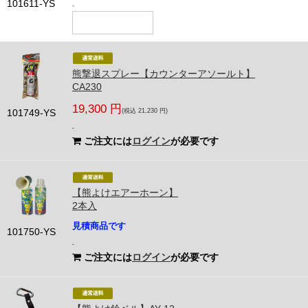
101611-YS
-
熊撃退スプレー【カウンターアソールト】
CA230
19,300 円
101749-YS
(税込 21,230 円)
-
ご注文には
ログイン
が必要です
【熊よけエアーホーン】
2本入
見積商品です
101750-YS
-
ご注文には
ログイン
が必要です