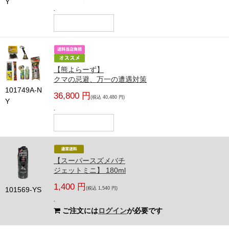
Y
-
【熊よらーず】
クマの忌避、万一の遭遇対策
101749A-N
36,800 円
(税込 40,480 円)
Y
-
【スーパースズメバチ
ジェットミニ】 180ml
1,400 円
101569-YS
(税込 1,540 円)
-
ご注文には
ログイン
が必要です