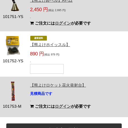
【熊よけ鈴ベル】AY-12
2,450 円
(税込 2,695 円)
101751-YS
-
ご注文には
ログイン
が必要です
【熊よけホイッスル】
890 円
(税込 979 円)
101752-YS
-
【熊よけロケット花火発射台】
見積商品です
-
101753-M
ご注文には
ログイン
が必要です