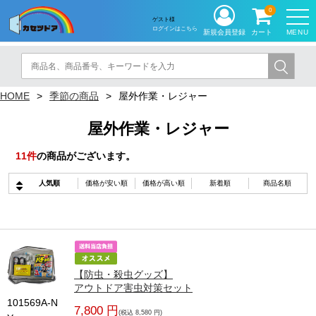
0
ゲスト様
ログインはこちら
MENU
新規会員登録
カート
HOME
季節の商品
屋外作業・レジャー
屋外作業・レジャー
11
件
の商品がございます。
人気順
価格が安い順
価格が高い順
新着順
商品名順
【防虫・殺虫グッズ】
アウトドア害虫対策セット
101569A-N
7,800 円
(税込 8,580 円)