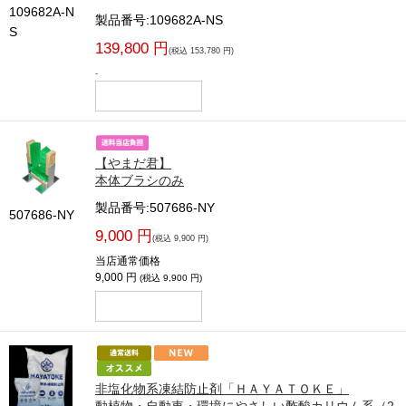
109682A-N
製品番号:109682A-NS
S
139,800 円
(税込 153,780 円)
-
【やまだ君】
本体ブラシのみ
製品番号:507686-NY
507686-NY
9,000 円
(税込 9,900 円)
当店通常価格
9,000 円
(税込 9,900 円)
非塩化物系凍結防止剤「ＨＡＹＡＴＯＫＥ」
動植物・自動車・環境にやさしい酢酸カリウム系（2