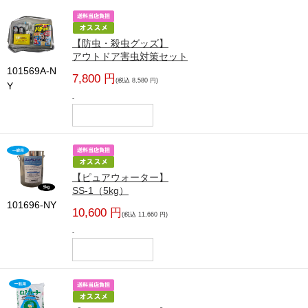
【防虫・殺虫グッズ】
アウトドア害虫対策セット
101569A-N
7,800 円
(税込 8,580 円)
Y
-
【ピュアウォーター】
SS-1（5kg）
101696-NY
10,600 円
(税込 11,660 円)
-