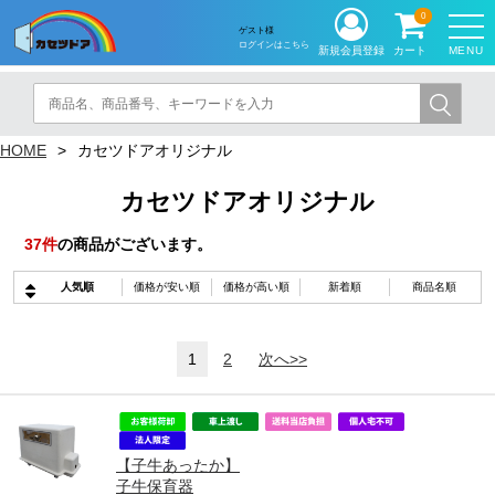
0
ゲスト様
ログインはこちら
MENU
新規会員登録
カート
HOME
カセツドアオリジナル
カセツドアオリジナル
37
件
の商品がございます。
人気順
価格が安い順
価格が高い順
新着順
商品名順
1
2
次へ>>
【子牛あったか】
子牛保育器