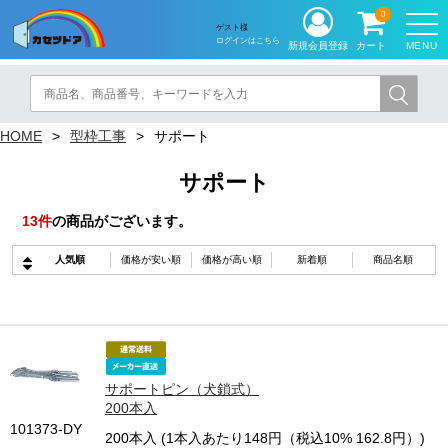
0
ゲスト様
ログインはこちら
MENU
新規会員登録
カート
HOME
型枠工事
サポート
サポート
13
件
の商品がございます。
人気順
価格が安い順
価格が高い順
新着順
商品名順
サポートピン（犬鎖式）
200本入
101373-DY
200本入 (1本入あたり148円（税込10% 162.8円）)