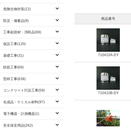
危険生物対策(12)
商品番号
防災・備蓄品(9)
工事副資材・消耗品(69)
仮設工事(120)
710410A-DY
基礎工事(31)
鉄筋工事(69)
型枠工事(638)
コンクリート打設工事(59)
710410B-DY
化成品・ケミカル材料(97)
電子機器・計測機器(1)
安全保安用品(262)