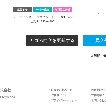
-
アラオ ノンスリップマグシートL 【1枚】 足元
注意 3t×220w×900L
カゴの内容を更新する
人気順
式会社
‣ 取り扱い商品一覧
‣ 特定商取引
‣ ご利用ガイド
‣ 古物営業法
14丁目6-50
‣ プライバシーポリシー
‣ お問い合わ