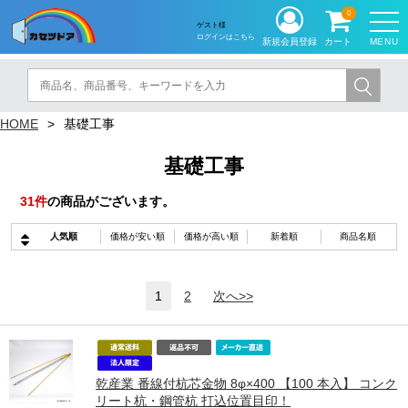
0
ゲスト様
ログインはこちら
MENU
新規会員登録
カート
HOME
基礎工事
基礎工事
31
件
の商品がございます。
人気順
価格が安い順
価格が高い順
新着順
商品名順
1
2
次へ>>
乾産業 番線付杭芯金物 8φ×400 【100 本入】 コンク
リート杭・鋼管杭 打込位置目印！