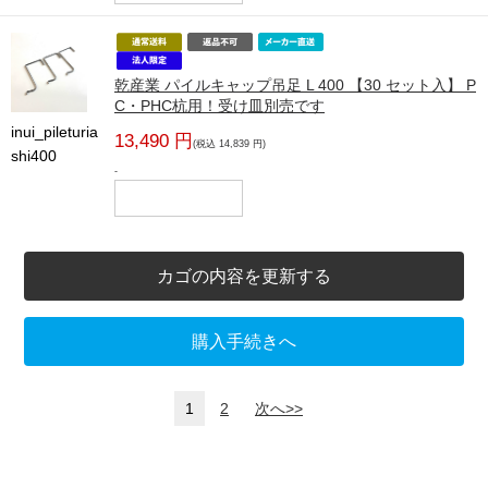
乾産業 パイルキャップ吊足 L 400 【30 セット入】 P
C・PHC杭用！受け皿別売です
inui_pileturia
13,490 円
(税込 14,839 円)
shi400
-
カゴの内容を更新する
購入手続きへ
1
2
次へ>>