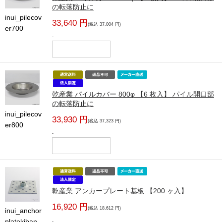
の転落防止に
inui_pilecov
33,640 円
(税込 37,004 円)
er700
-
乾産業 パイルカバー 800φ 【6 枚入】 パイル開口部
の転落防止に
inui_pilecov
33,930 円
(税込 37,323 円)
er800
-
乾産業 アンカープレート基板 【200 ヶ入】
16,920 円
(税込 18,612 円)
inui_anchor
platekiban
-