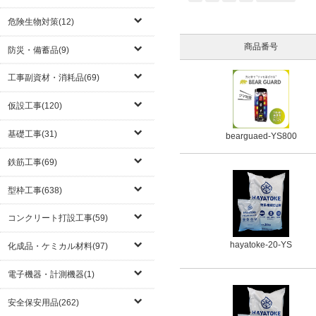
危険生物対策(12)
商品番号
防災・備蓄品(9)
工事副資材・消耗品(69)
仮設工事(120)
基礎工事(31)
bearguaed-YS800
鉄筋工事(69)
型枠工事(638)
コンクリート打設工事(59)
hayatoke-20-YS
化成品・ケミカル材料(97)
電子機器・計測機器(1)
安全保安用品(262)