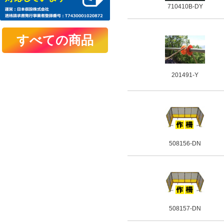
710410B-DY
201491-Y
508156-DN
508157-DN