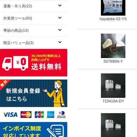
運搬・吊り具(22)
作業用ツール(93)
hayatoke-02-YS
季節の商品(13)
限定バリュー品(3)
507886N-Y
710410A-DY