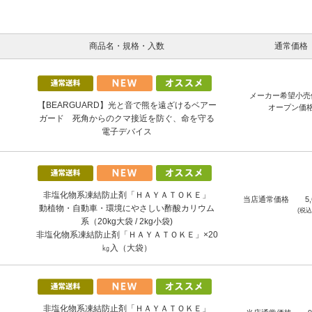
商品名・規格・入数
通常価格
メーカー希望小売
【BEARGUARD】光と音で熊を遠ざけるベアー
オープン価
ガード 死角からのクマ接近を防ぐ、命を守る
電子デバイス
非塩化物系凍結防止剤「ＨＡＹＡＴＯＫＥ」
当店通常価格
5
動植物・自動車・環境にやさしい酢酸カリウム
(税
系（20kg大袋 / 2kg小袋)
非塩化物系凍結防止剤「ＨＡＹＡＴＯＫＥ」×20
㎏入（大袋）
非塩化物系凍結防止剤「ＨＡＹＡＴＯＫＥ」