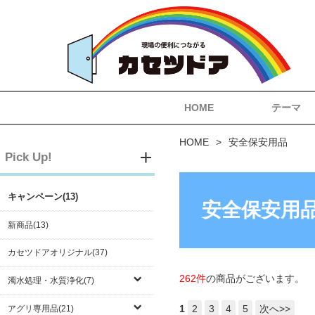
HOME
テーマ
HOME
安全保安用品
Pick Up!
キャンペーン(13)
安全保安用
新商品(13)
カセツドアオリジナル(37)
262件
の商品がございます。
濁水処理・水質浄化(7)
1
2
3
4
5
次へ>>
アグリ専用品(21)