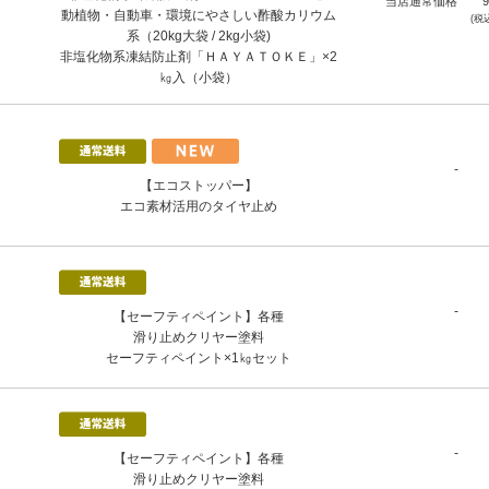
当店通常価格
動植物・自動車・環境にやさしい酢酸カリウム
(税
系（20kg大袋 / 2kg小袋)
非塩化物系凍結防止剤「ＨＡＹＡＴＯＫＥ」×2
㎏入（小袋）
-
【エコストッパー】
エコ素材活用のタイヤ止め
-
【セーフティペイント】各種
滑り止めクリヤー塗料
セーフティペイント×1㎏セット
-
【セーフティペイント】各種
滑り止めクリヤー塗料