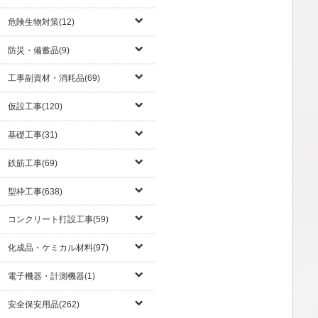
危険生物対策(12)
防災・備蓄品(9)
工事副資材・消耗品(69)
仮設工事(120)
基礎工事(31)
鉄筋工事(69)
型枠工事(638)
コンクリート打設工事(59)
化成品・ケミカル材料(97)
電子機器・計測機器(1)
安全保安用品(262)