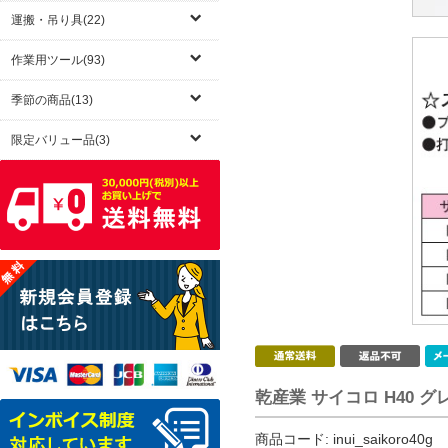
運搬・吊り具(22)
作業用ツール(93)
季節の商品(13)
限定バリュー品(3)
乾産業 サイコロ H40 グ
商品コード:
inui_saikoro40g