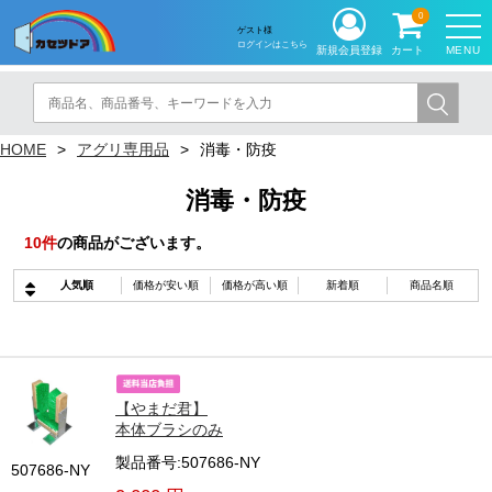
0
ゲスト様
ログインはこちら
MENU
新規会員登録
カート
HOME
アグリ専用品
消毒・防疫
消毒・防疫
10
件
の商品がございます。
人気順
価格が安い順
価格が高い順
新着順
商品名順
【やまだ君】
本体ブラシのみ
製品番号:507686-NY
507686-NY