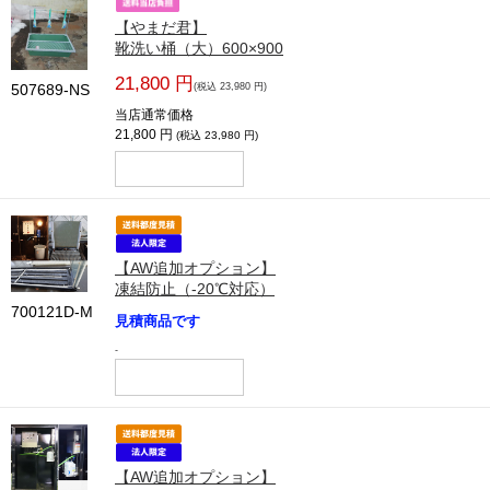
【やまだ君】
靴洗い桶（大）600×900
21,800 円
507689-NS
(税込 23,980 円)
当店通常価格
21,800 円
(税込 23,980 円)
【AW追加オプション】
凍結防止（-20℃対応）
700121D-M
見積商品です
-
【AW追加オプション】