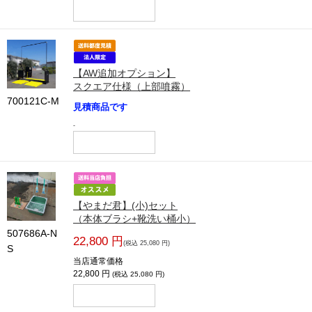
【AW追加オプション】
スクエア仕様（上部噴霧）
700121C-M
見積商品です
-
【やまだ君】(小)セット
（本体ブラシ+靴洗い桶小）
507686A-N
22,800 円
(税込 25,080 円)
S
当店通常価格
22,800 円
(税込 25,080 円)