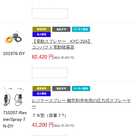
-
【電動スプレヤー KYC-20A】
コンパクト電動噴霧器
101976-DY
82,420 円
(税込 90,662 円)
-
レジナースプレー 離型剤塗布用の圧力式スプレーヤ
ー
710207-Res
７Ｎ型（容量７?）
inerSpray-7
41,200 円
N-DY
(税込 45,320 円)
-