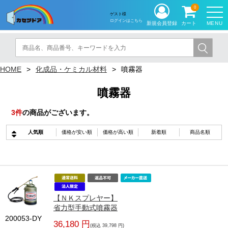
0
ゲスト様
ログインはこちら
MENU
新規会員登録
カート
HOME
化成品・ケミカル材料
噴霧器
噴霧器
3
件
の商品がございます。
人気順
価格が安い順
価格が高い順
新着順
商品名順
【ＮＫスプレヤー】
省力型手動式噴霧器
200053-DY
36,180 円
(税込 39,798 円)