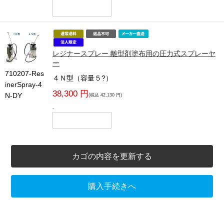
レジナースプレー 離型剤塗布用の圧力式スプレーヤ
ー
710207-Res
４Ｎ型（容量５?）
inerSpray-4
38,300 円
N-DY
(税込 42,130 円)
-
カゴの内容を更新する
購入手続きへ