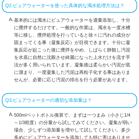
Q2.ピュアウォーターを使った具体的な濁水処理方法は？
基本的には濁水にピュアウォーターを適量添加し、十分
に攪拌するだけです。一般的な作業は、濁水を一度水槽
等に移し、攪拌処理を行っていると徐々に汚れの成分が
固まってくる事（凝集反応）が目視できます。十分に凝
集反応が起こった後に攪拌をやめ、しばらく静観し汚泥
を水底に自然に沈殿させ綺麗になった上水だけを流す手
法が多く用いられています。凝集後は柔らかい汚泥が底
に溜まり、一度凝集した汚泥は再粒子化する事はありま
せんが、必要に応じ汚泥の排出を行う必要があります。
Q3.ピュアウォーターの適切な添加量は？
500mlペットボトル換算で、まずは一つまみ（小さじ1/4
～1/3程度）の分量から試してみてください。凝集が弱い
場合、少しずつ添加量を増やして試してください。多少
多めにピュアウォーターを添加しても特に害はありませ