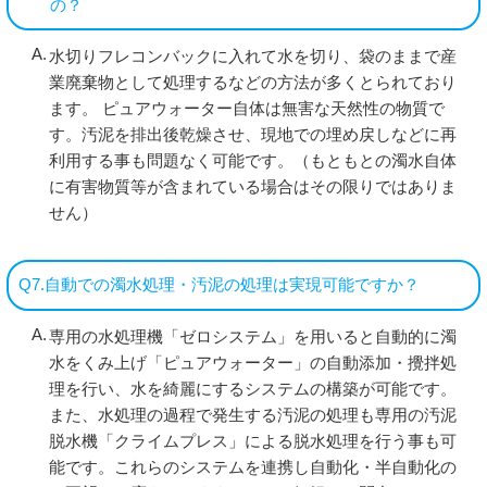
の？
水切りフレコンバックに入れて水を切り、袋のままで産
業廃棄物として処理するなどの方法が多くとられており
ます。 ピュアウォーター自体は無害な天然性の物質で
す。汚泥を排出後乾燥させ、現地での埋め戻しなどに再
利用する事も問題なく可能です。（もともとの濁水自体
に有害物質等が含まれている場合はその限りではありま
せん）
Q7.自動での濁水処理・汚泥の処理は実現可能ですか？
専用の水処理機「ゼロシステム」を用いると自動的に濁
水をくみ上げ「ピュアウォーター」の自動添加・攪拌処
理を行い、水を綺麗にするシステムの構築が可能です。
また、水処理の過程で発生する汚泥の処理も専用の汚泥
脱水機「クライムプレス」による脱水処理を行う事も可
能です。これらのシステムを連携し自動化・半自動化の