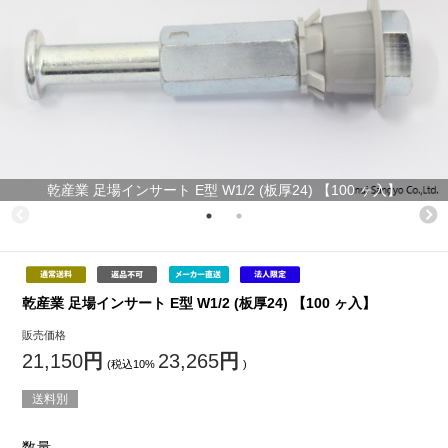
乾産業 足場インサート E型 W1/2 (板厚24) 【100 ヶ入】
乾産業 足場インサート E型 W1/2 (板厚24) 【100 ヶ入】
販売価格
21,150
円
23,265
円
(税込10%
)
送料別
数量