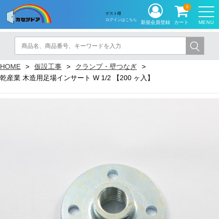
0
ゲスト様
ログインはこちら
MENU
新規会員登録
カート
HOME
仮設工事
クランプ・壁つなぎ
乾産業 木造用足場インサート W 1/2 【200 ヶ入】