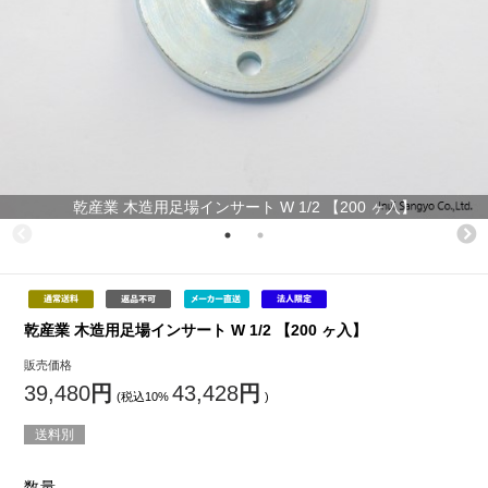
乾産業 木造用足場インサート W 1/2 【200 ヶ入】
乾産業 木造用足場インサート W 1/2 【200 ヶ入】
販売価格
39,480
円
43,428
円
(税込10%
)
送料別
数量