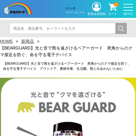
0
ゲスト様
ログインはこちら
MENU
新規会員登録
カート
HOME
新商品
【BEARGUARD】光と音で熊を遠ざけるベアーガード 死角からのク
マ接近を防ぐ、命を守る電子デバイス
【BEARGUARD】光と音で熊を遠ざけるベアーガード 死角からのクマ接近を防ぐ、
命を守る電子デバイス アウトドア、農林作業、生活圏、熊と出会わないために