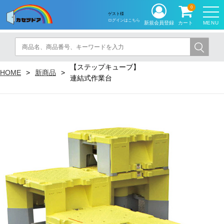
0
ゲスト様
ログインはこちら
MENU
新規会員登録
カート
【ステップキューブ】
HOME
新商品
連結式作業台