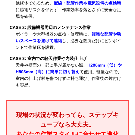
絶縁体であるため、
配線・配管作業や電気設備の点検時
に感電リスクを伴わず、作業効率を落とさずに安全な足
場を確保。
CASE 2: 設備機器周辺のメンテナンス作業
ボイラーや大型機器の点検・修理時に、
複雑な配管や狭
いスペースを避けて連結
し、必要な箇所だけにピンポイ
ントで作業床を設置。
CASE 3: 室内での軽天作業や内装仕上げ
天井や壁面の一部に手が届かない際、
H288mm（低）や
H503mm（高）に簡単に切り替え
て使用。軽量なので、
室内の仕上げ材を傷つけずに持ち運び、作業後の片付け
も容易。
現場の状況が変わっても、ステップキ
ューブなら大丈夫。
あなたの作業スタイルに合わせて進化