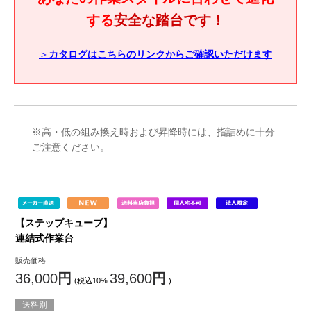
する
安全な踏台です！
＞
カタログはこちらのリンクからご確認いただけます
※高・低の組み換え時および昇降時には、指詰めに十分
ご注意ください。
【ステップキューブ】
連結式作業台
販売価格
36,000
円
39,600
円
(税込10%
)
送料別