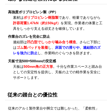
高強度ポリプロピレン製（PP）
素材は
ポリプロピレン樹脂製
であり、軽量でありながら
許容荷重1.47kN（約150kgf）
を実現。作業者の体重と工
具をしっかり支える頑丈さを確保しています。
作業台のズレを完全に防止
連結部は
凹凸型でしっかり噛み合う構造
。さらに下部に
は
ゴム製パッドを装着
し、
床面での滑りや、連結部のズ
レを強力に防止
し、作業時のぐらつきを防ぎます。
天板寸法500×500mmの安定感
天板は
500mm角の正方形
。十分な作業スペースと踏み台
としての安定性を提供し、天板の上での軽作業を安全に
サポートします。
従来の踏台との優位性
従来のアルミ製作業台や脚立では難しかった、「柔軟性」