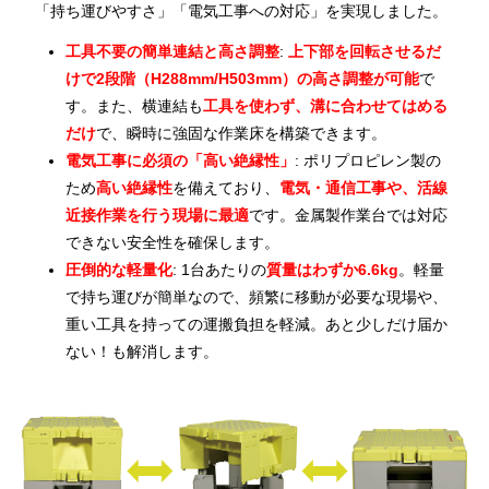
「持ち運びやすさ」「電気工事への対応」を実現しました。
工具不要の簡単連結と高さ調整
:
上下部を回転させるだ
けで2段階（H288mm/H503mm）の高さ調整が可能
で
す。また、横連結も
工具を使わず、溝に合わせてはめる
だけ
で、瞬時に強固な作業床を構築できます。
電気工事に必須の「高い絶縁性」
: ポリプロピレン製の
ため
高い絶縁性
を備えており、
電気・通信工事や、活線
近接作業を行う現場に最適
です。金属製作業台では対応
できない安全性を確保します。
圧倒的な軽量化
: 1台あたりの
質量はわずか6.6kg
。軽量
で持ち運びが簡単なので、頻繁に移動が必要な現場や、
重い工具を持っての運搬負担を軽減。あと少しだけ届か
ない！も解消します。