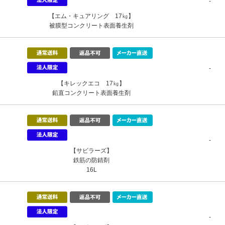
-
【エム・キュアリング 17㎏】
被膜型コンクリート表面養生剤
-
【キレックエコ 17㎏】
鉛直コンクリート表面養生剤
-
【サビラーズ】
鉄筋の防錆剤
16L
-