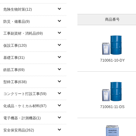
危険生物対策(12)
商品番号
防災・備蓄品(9)
工事副資材・消耗品(69)
仮設工事(120)
基礎工事(31)
710061-10-DY
鉄筋工事(69)
型枠工事(638)
コンクリート打設工事(59)
化成品・ケミカル材料(97)
710061-11-DS
電子機器・計測機器(1)
安全保安用品(262)