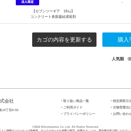
-
【セブンツーギア 18㎏】
コンクリート表面凝結遅延剤
カゴの内容を更新する
人気順
式会社
‣ 取り扱い商品一覧
‣ 特定商取引
‣ ご利用ガイド
‣ 古物営業法
14丁目6-50
‣ プライバシーポリシー
‣ お問い合わ
©2024 Nihonkasetsu Co.,Ltd. All Rights Reserved.
イトに掲載のコピーおよび画像等、すべてのデータを無断で複写・転載することは、著作権法等で禁じられてい