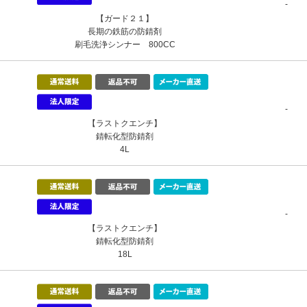
-
【ガード２１】
長期の鉄筋の防錆剤
刷毛洗浄シンナー 800CC
-
【ラストクエンチ】
錆転化型防錆剤
4L
-
【ラストクエンチ】
錆転化型防錆剤
18L