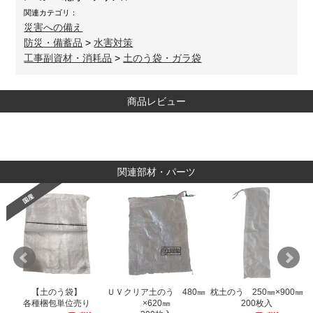
関連カテゴリ：
災害への備え
防災・備蓄品
>
水害対策
工事副資材・消耗品
>
土のう袋・ガラ袋
商品レビュー
関連部材・パーツ
0
【土のう袋】
ＵＶクリア土のう 480㎜
枕土のう 250㎜×900㎜
各種梱包単位売り
×620㎜
200枚入