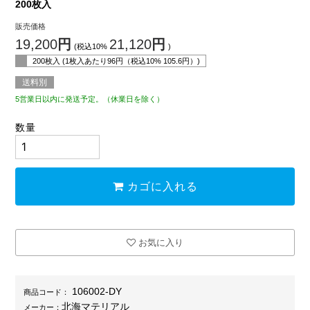
200枚入
販売価格
19,200
円
21,120
円
(税込10%
)
200枚入 (1枚入あたり
96
円（税込10%
105.6
円）)
送料別
5営業日以内に発送予定。（休業日を除く）
数量
カゴに入れる
お気に入り
106002-DY
商品コード：
北海マテリアル
メーカー：