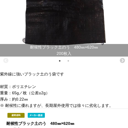
耐候性ブラック土のう 480㎜×620㎜
200枚入
紫外線に強いブラック土のう袋です
材質：ポリエチレン
重量：65g／枚（公差±2g）
厚み：約0.22㎜
※ 耐候性に優れますが、長期屋外使用では徐々に劣化します。
耐候性ブラック土のう 480㎜×620㎜