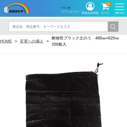
0
ゲスト様
ログインはこちら
MENU
新規会員登録
カート
耐候性ブラック土のう 480㎜×620㎜
HOME
災害への備え
200枚入