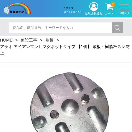
0
ゲスト様
ログインはこちら
MENU
新規会員登録
カート
HOME
仮設工事
敷板
アラオ アイアンマンⅡマグネットタイプ 【1個】 敷板・樹脂板ズレ防
止