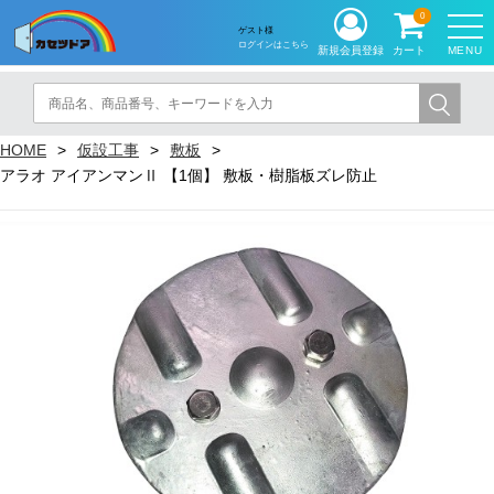
0
ゲスト様
ログインはこちら
MENU
新規会員登録
カート
HOME
仮設工事
敷板
アラオ アイアンマンⅡ 【1個】 敷板・樹脂板ズレ防止