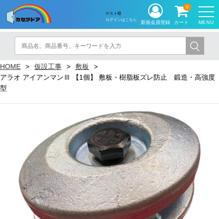
0
ゲスト様
ログインはこちら
MENU
新規会員登録
カート
HOME
仮設工事
敷板
アラオ アイアンマンⅢ 【1個】 敷板・樹脂板ズレ防止 鍛造・高強度
型