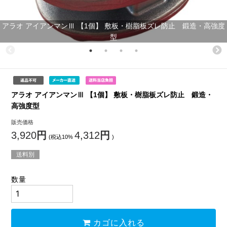
アラオ アイアンマンⅢ 【1個】 敷板・樹脂板ズレ防止 鍛造・高強度
型
アラオ アイアンマンⅢ 【1個】 敷板・樹脂板ズレ防止 鍛造・
高強度型
販売価格
3,920
円
4,312
円
(税込10%
)
送料別
数量
カゴに入れる