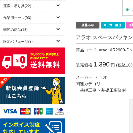
運搬・吊り具(22)
作業用ツール(93)
季節の商品(13)
アラオ スペースパッキン 
限定バリュー品(3)
商品コード:
arao_AR2900-DN
1,390
販売価格
円 (税込10
メーカー:
アラオ
関連カテゴリ:
基礎工事
>
基礎工事資材