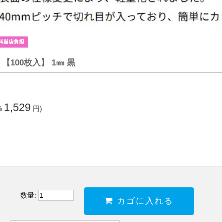
【100枚入】 1㎜ 黒
1,529
%
円)
数量:
カゴに入れる