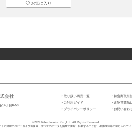
お気に入り
式会社
‣ 取り扱い商品一覧
‣ 特定商取引
‣ ご利用ガイド
‣ 古物営業法
14丁目6-50
‣ プライバシーポリシー
‣ お問い合わ
©2024 Nihonkasetsu Co.,Ltd. All Rights Reserved.
イトに掲載のコピーおよび画像等、すべてのデータを無断で複写・転載することは、著作権法等で禁じられてい