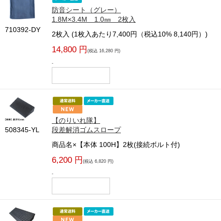
防音シート（グレー）
1.8M×3.4M 1.0㎜ 2枚入
710392-DY
2枚入 (1枚入あたり7,400円（税込10% 8,140円）)
14,800 円
(税込 16,280 円)
-
【のりいれ隊】
508345-YL
段差解消ゴムスロープ
商品名×【本体 100H】2枚(接続ボルト付)
6,200 円
(税込 6,820 円)
-