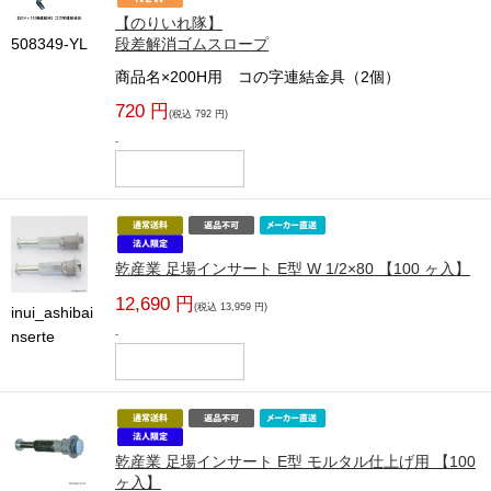
【のりいれ隊】
508349-YL
段差解消ゴムスロープ
商品名×200H用 コの字連結金具（2個）
720 円
(税込 792 円)
-
乾産業 足場インサート E型 W 1/2×80 【100 ヶ入】
12,690 円
(税込 13,959 円)
inui_ashibai
nserte
-
乾産業 足場インサート E型 モルタル仕上げ用 【100
ヶ入】