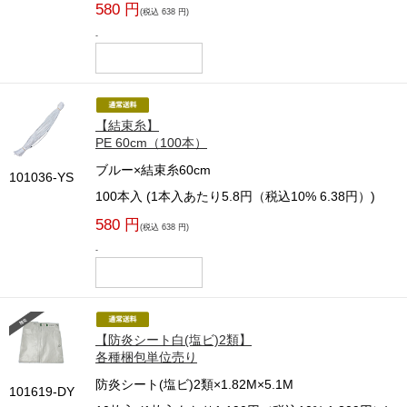
580 円
(税込 638 円)
-
【結束糸】
PE 60cm（100本）
ブルー×結束糸60cm
101036-YS
100本入 (1本入あたり5.8円（税込10% 6.38円）)
580 円
(税込 638 円)
-
【防炎シート白(塩ビ)2類】
各種梱包単位売り
防炎シート(塩ビ)2類×1.82M×5.1M
101619-DY