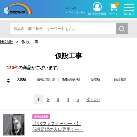
0
ゲスト様
ログインはこちら
MENU
新規会員登録
カート
HOME
仮設工事
仮設工事
120
件
の商品がございます。
人気順
価格が安い順
価格が高い順
新着順
商品名順
1
2
3
4
5
次へ>>
【NKファスナーシート】
仮設足場の入口専用シート